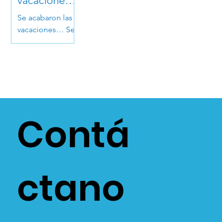
vacaciones
…
Se acabaron las
vacaciones… Sea
la piel, la
alimentación o la
salud en general,
los pacientes
aprovechan su
regreso para
chequeos de...
Contá
ctano