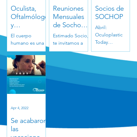
Oculista,
Reuniones
Socios de
Oftalmólogo
Mensuales
SOCHOP
y
de Sochop
Abril:
Oculoplástic
2022
Oculoplastic
El cuerpo
Estimado Socio,
o ¿Cuándo
Today
humano es una
te invitamos a
debo acudir
Conference 2022
estructura
nuestra
a cada uno?
7 - 8 de abril, Tel
compleja,
reuniones
Aviv, Israel
sumamente
mensuales de
Formato:
organizada, pero
Sochop 2022. ¡Te
Presencial y
también muy
esperamos!
Virtual. Barcelona
extensa. Lo que
Oculoplastic
ha llevado a que
(BOC) -...
cada vez
Apr 4, 2022
existan...
Se acabaron
las