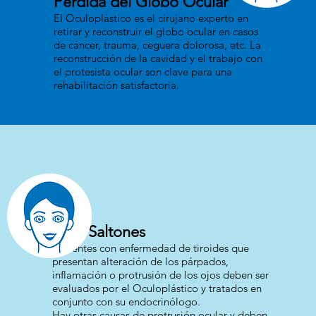
Pérdida del Globo Ocular
El Oculoplástico es el cirujano experto en
retirar y reconstruir el globo ocular en casos
de cáncer, trauma, ceguera dolorosa, etc. La
reconstrucción de la cavidad y el trabajo con
el protesista ocular son clave para una
rehabilitación satisfactoria.
Ojos Saltones
Pacientes con enfermedad de tiroides que
presentan alteración de los párpados,
inflamación o protrusión de los ojos deben ser
evaluados por el Oculoplástico y tratados en
conjunto con su endocrinólogo.
Hay otras causas de protrusión ocular y deben