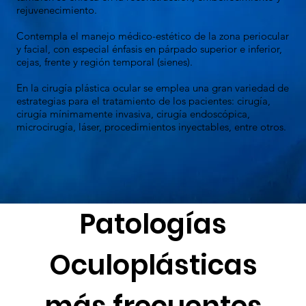
rejuvenecimiento.
Contempla el manejo médico-estético de la zona periocular
y facial, con especial énfasis en párpado superior e inferior,
cejas, frente y región temporal (sienes).
En la cirugía plástica ocular se emplea una gran variedad de
estrategias para el tratamiento de los pacientes: cirugía,
cirugía mínimamente invasiva, cirugía endoscópica,
microcirugía, láser, procedimientos inyectables, entre otros.
Patologías
Oculoplásticas