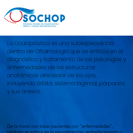
La Oculoplástica es una subespecialidad
dentro de Oftalmología que se enfoca en el
diagnóstico y tratamiento de las patologías y
enfermedades de las estructuras
anatómicas alrededor de los ojos,
incluyendo órbita, sistema lagrimal, párpados
y sus anexos.
De la mano con tratar pacientes con “enfermedades”,
también se enfoca en la reconstrucción, embellecimiento y