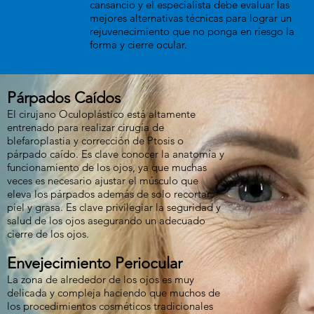
cansancio y el especialista debe evaluar las
mejores alternativas técnicas para lograr un
rejuvenecimiento que no ponga en riesgo la
forma y cierre ocular.
Párpados Caídos
El cirujano Oculoplástico está altamente
entrenado para realizar cirugía de
blefaroplastia y corrección de Ptosis o
párpado caído. Es clave conocer la anatomía y
funcionamiento de los ojos, ya que muchas
veces es necesario ajustar el músculo que
eleva los párpados además de solo recortar
piel y grasa. Es clave privilegiar la seguridad y
salud de los ojos asegurando un adecuado
cierre de los ojos.
Envejecimiento Periocular
La zona de alrededor de los ojos es muy
delicada y compleja haciendo que muchos de
los procedimientos cosméticos tradicionales