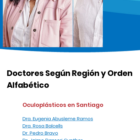
Dra. Cristina Hidalgo
Dr. Eduardo Prado
Doctores Según Región y Orden
Landeros
Jeanront
Alfabético
Oculoplásticos en Santiago
Dra. Eugenia Abusleme Ramos
Dra. Rosa Balcells
Dr. Pedro Bravo