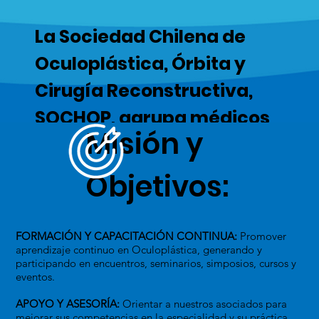
La Sociedad Chilena de
Oculoplástica, Órbita y
Cirugía Reconstructiva,
SOCHOP, agrupa médicos
Misión y
especialistas de
excelencia técnica y ética
Objetivos:
para impulsar el desarrollo
de la subespecialidad en
FORMACIÓN Y CAPACITACIÓN CONTINUA:
Promover
Chile.
aprendizaje continuo en Oculoplástica, generando y
participando en encuentros, seminarios, simposios, cursos y
eventos.
APOYO Y ASESORÍA:
Orientar a nuestros asociados para
mejorar sus competencias en la especialidad y su práctica