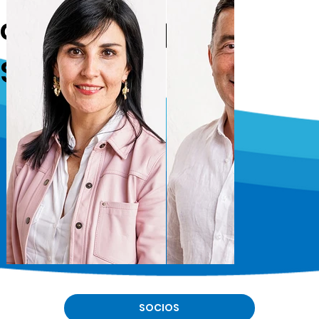
certificado por
SOCHOP
SOCIOS
Dra. Cristina Hidalgo
Dr. Eduardo Prado
Landeros
Jeanront