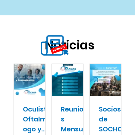
Noticias
Oculista,
Reunione
Socios
Oftalmól
s
de
ogo y
Mensual
SOCHOP